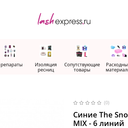
репараты
Изоляция
Сопутствующие
Расходны
ресниц
товары
материал
(0)
Синие The Sn
MIX - 6 линий