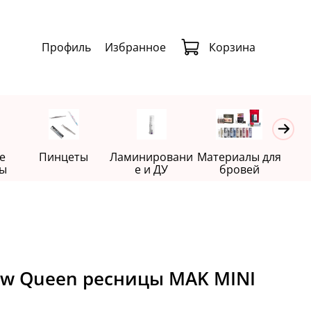
Профиль
Избранное
Корзина
е
Пинцеты
Ламинировани
Материалы для
Де
ы
е и ДУ
бровей
ow Queen ресницы MAK MINI