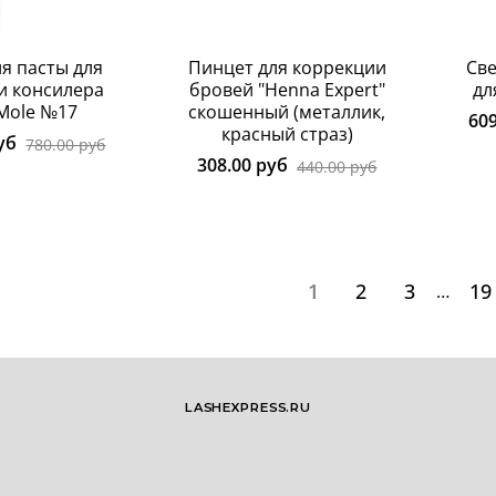
ля пасты для
Пинцет для коррекции
Св
и консилера
бровей "Henna Expert"
дл
 Mole №17
скошенный (металлик,
60
красный страз)
уб
780.00 руб
308.00 руб
440.00 руб
1
2
3
19
…
LASHEXPRESS.RU