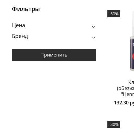
Фильтры
-30%
Цена
Бренд
Применить
К
(обезж
"Henn
132.30 р
-30%