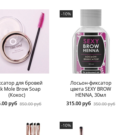
-10%
сатор для бровей
Лосьон-фиксатор
kk Mole Brow Soap
цвета SEXY BROW
(Кокос)
HENNA, 30мл
5.00 руб
315.00 руб
850.00 руб
350.00 руб
-10%