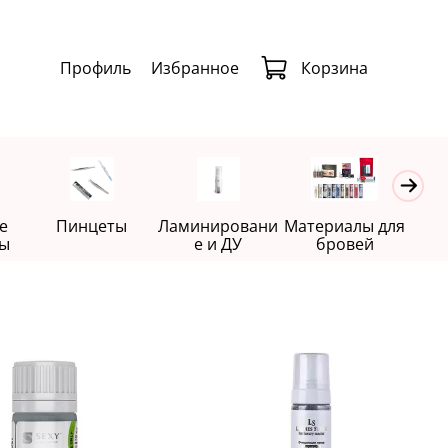
Профиль
Избранное
Корзина
е
Пинцеты
Ламинировани
Материалы для
Де
ы
е и ДУ
бровей