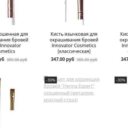
кошенная для
Кисть язычковая для
Кис
ания бровей
окрашивания бровей
окр
Innovator
Innovator Cosmetics
In
smetics
(классическая)
уб
347.00 руб
34
385.00 руб
385.00 руб
-30%
-30%