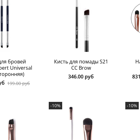
для бровей
Кисть для помады S21
Н
ert Universal
CC Brow
сторонняя)
346.00 руб
83
уб
199.00 руб
-10%
-10%