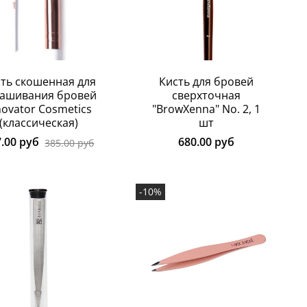
ть скошенная для
Кисть для бровей
ашивания бровей
сверхточная
novator Cosmetics
"BrowXenna" No. 2, 1
(классическая)
шт
7.00 руб
680.00 руб
385.00 руб
-10%