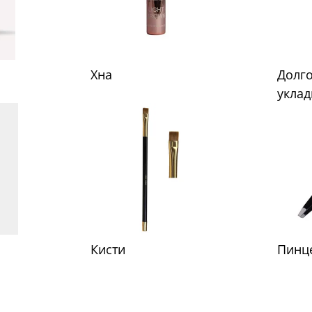
Хна
Долг
уклад
Кисти
Пинц