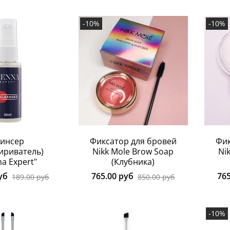
-10%
-10%
линсер
Фиксатор для бровей
Фик
ириватель)
Nikk Mole Brow Soap
Ni
a Expert"
(Клубника)
уб
765.00 руб
76
189.00 руб
850.00 руб
-10%