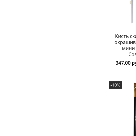
Кисть с
окрашив
мини 
Co
347.00 р
-10%