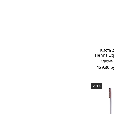
Кисть 
Henna Exp
(двух
139.30 р
-10%