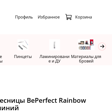
Профиль
Избранное
Корзина
е
Пинцеты
Ламинировани
Материалы для
Де
ы
е и ДУ
бровей
есницы BePerfect Rainbow
 линий