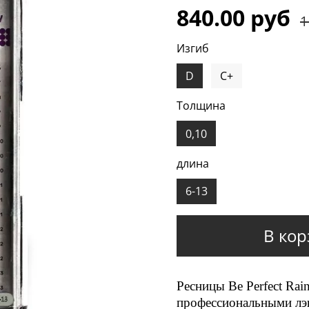
840.00 руб
1
Изгиб
D
C+
Толщина
0,10
длина
6-13
В кор
Ресницы Be Perfect Ra
профессиональными лэ