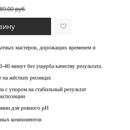
89.00 руб
зину
ытных мастеров, дорожащих временем и
0-40 минут без ущерба качеству результата.
е на жёстких ресницах
а с упором на стабильный результат
экспозиции
амин для ровного pH
ьных компонентов