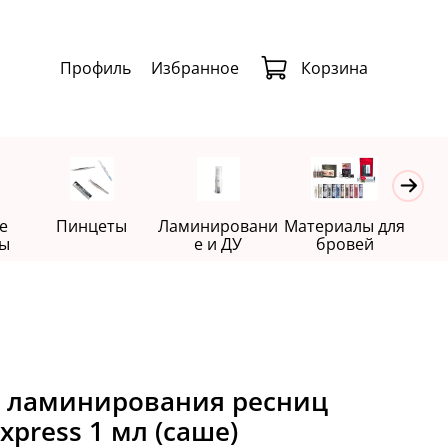
Профиль
Избранное
Корзина
е
Пинцеты
Ламинировани
Материалы для
Де
ы
е и ДУ
бровей
я ламинирования ресниц
xpress 1 мл (саше)