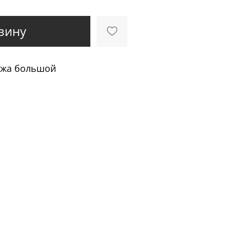
зину
яжа большой