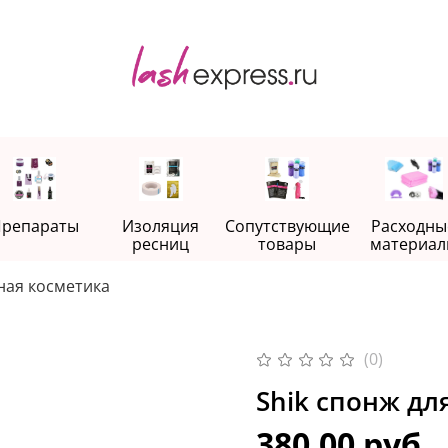
репараты
Изоляция
Сопутствующие
Расходны
ресниц
товары
материал
ная косметика
(0)
Shik спонж д
380.00 руб