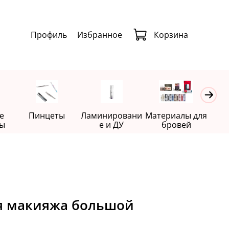
Профиль
Избранное
Корзина
е
Пинцеты
Ламинировани
Материалы для
Де
ы
е и ДУ
бровей
ля макияжа большой