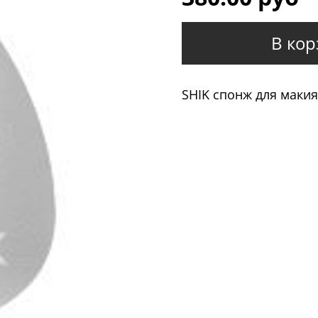
В кор
SHIK спонж для маки