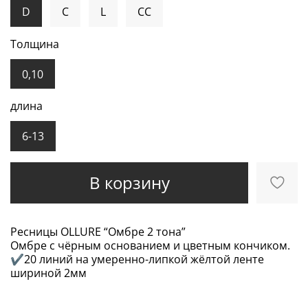
D
C
L
CC
Толщина
0,10
длина
6-13
В корзину
Ресницы OLLURE “Омбре 2 тона”
Омбре с чёрным основанием и цветным кончиком.
✔20 линий на умеренно-липкой жёлтой ленте
шириной 2мм