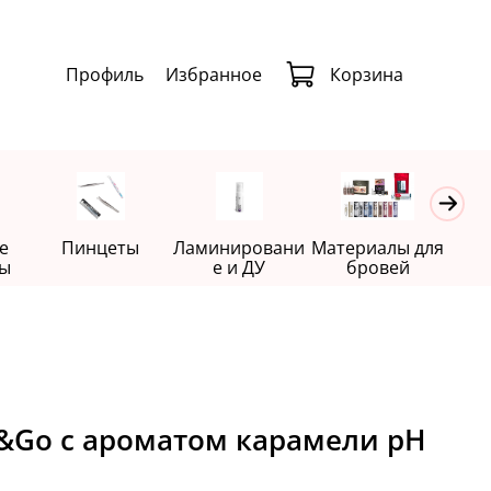
Профиль
Избранное
Корзина
е
Пинцеты
Ламинировани
Материалы для
Де
ы
е и ДУ
бровей
&Go с ароматом карамели pH