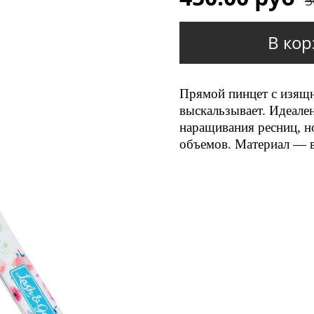
5
В кор
Прямой пинцет с изящн
выскальзывает. Идеале
наращивания ресниц, н
объемов. Материал — в