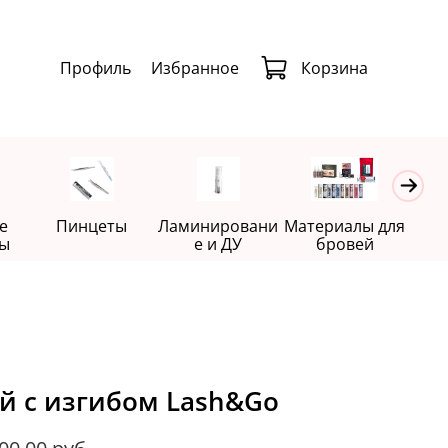
Профиль
Избранное
Корзина
е
Пинцеты
Ламинировани
Материалы для
Де
ы
е и ДУ
бровей
й с изгибом Lash&Go