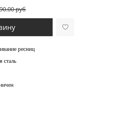
90.00 руб
зину
ивание ресниц
я сталь
аничен