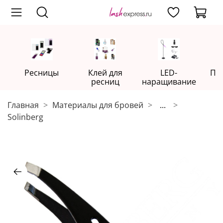
Ресницы
Клей для
LED-
Пр
ресниц
наращивание
Главная
Материалы для бровей
...
Solinberg