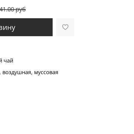
41.00 руб
зину
й чай
, воздушная, муссовая