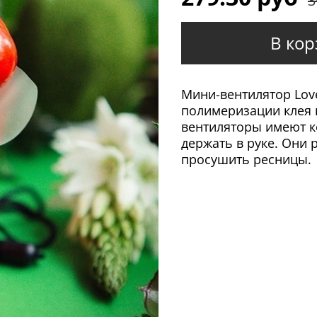
3
В кор
Мини-вентилятор Lov
полимеризации клея 
вентиляторы имеют к
держать в руке. Они
просушить ресницы.