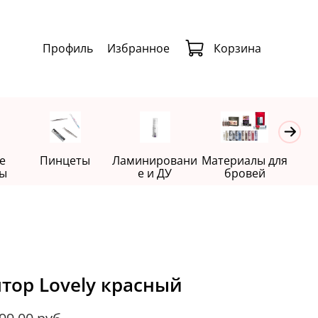
Профиль
Избранное
Корзина
е
Пинцеты
Ламинировани
Материалы для
Де
ы
е и ДУ
бровей
тор Lovely красный