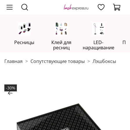
Ресницы
Клей для
LED-
Пр
ресниц
наращивание
Главная
Сопутствующие товары
Лэшбоксы
-30%