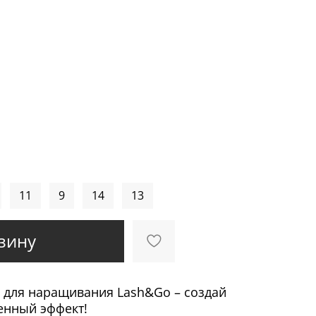
11
9
14
13
зину
для наращивания Lash&Go – создай
енный эффект!