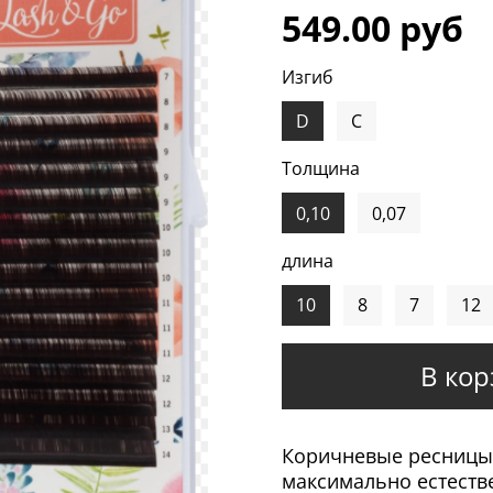
549.00 руб
Изгиб
D
C
Толщина
0,10
0,07
длина
10
8
7
12
В кор
Коричневые ресницы 
максимально естеств