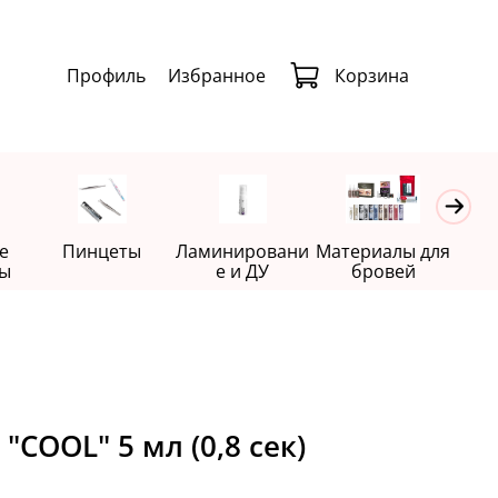
Профиль
Избранное
Корзина
е
Пинцеты
Ламинировани
Материалы для
Де
ы
е и ДУ
бровей
Клей Le maitre "COOL" 5 мл (0,8 cек)