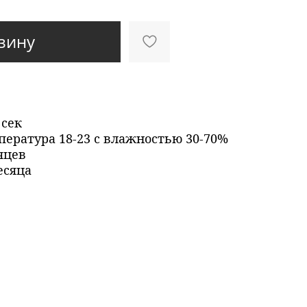
зину
 сек
пература 18-23 с влажностью 30-70%
яцев
есяца