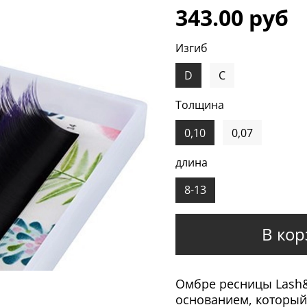
343.00 руб
Изгиб
D
C
Толщина
0,10
0,07
длина
8-13
В кор
Омбре ресницы Lash&
основанием, который