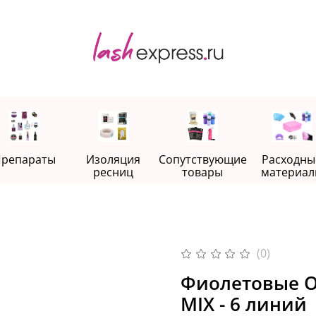
репараты
Изоляция
Сопутствующие
Расходны
ресниц
товары
материал
(0)
Фиолетовые О
MIX - 6 линий