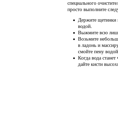
специального очистител
просто выполните след
Держите щетинки 
водой.
Выжмите всю лишн
Возьмите небольш
в ладонь и масси
смойте пену водой
Когда вода станет
дайте кисти высох