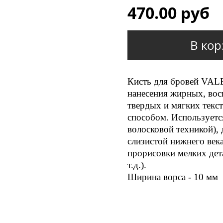
470.00 руб
В кор
Кисть для бровей VALE
нанесения жирных, вос
твердых и мягких текс
способом. Используетс
волосковой техникой), 
слизистой нижнего века
прорисовки мелких дета
т.д.).
Ширина ворса - 10 мм