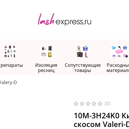
репараты
Изоляция
Сопутствующие
Расходны
ресниц
товары
материал
Valery-D
(0)
10M-3H24K0 Ки
скосом Valeri-