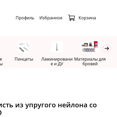
Профиль
Избранное
Корзина
е
Пинцеты
Ламинировани
Материалы для
Де
ы
е и ДУ
бровей
сть из упругого нейлона со
D